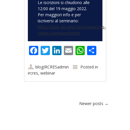
Le iscrizioni si chiudono alle
12:00 del 19 maggio 2022.
Per maggiori info e per
iscriversi al seminario:
https://sites.google.com/view/ircres-
online-seminars/home
Facebook
Twitter
LinkedIn
Email
WhatsApp
Share
blogIRCRESadmin
Posted in
ircres
,
webinar
Post navigation
Newer posts
→