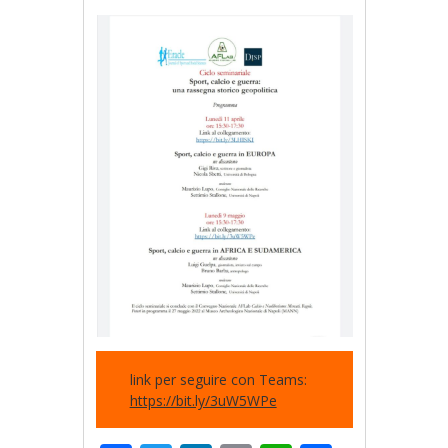
link per seguire con Teams:
https://bit.ly/3uW5WPe