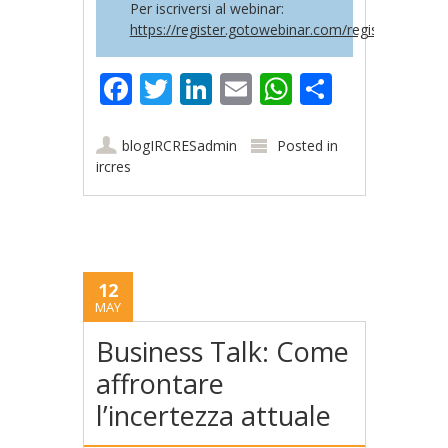
Per iscriversi al webinar:
https://register.gotowebinar.com/register/895
Facebook
Twitter
LinkedIn
Email
WhatsApp
Share
blogIRCRESadmin
Posted in
ircres
12
MAY
Business Talk: Come
affrontare
l’incertezza attuale