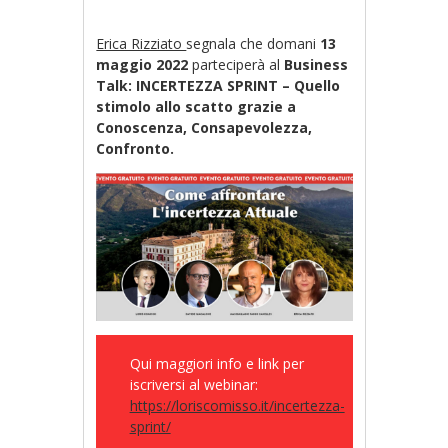
Erica Rizziato
segnala che domani
13
maggio 2022
parteciperà al
Business
Talk: INCERTEZZA SPRINT – Quello
stimolo allo scatto grazie a
Conoscenza, Consapevolezza,
Confronto.
Qui maggiori info e link per
iscriversi al webinar:
https://loriscomisso.it/incertezza-
sprint/