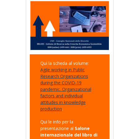
Qui la scheda al volume:
Agile working in Public
Research Organizations
during the COVID-19
pandemic. Organizational
factors and individual
attitudes in knowledge
production
.
Qui le info per la
presentazione al
Salone
internazionale del libro di