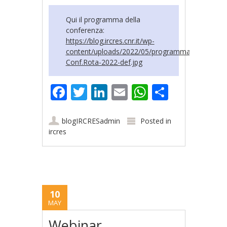
Qui il programma della
conferenza:
https://blog.ircres.cnr.it/wp-
content/uploads/2022/05/programma-
Conf.Rota-2022-def.jpg
Facebook
Twitter
LinkedIn
Email
WhatsApp
Share
blogIRCRESadmin
Posted in
ircres
10
MAY
Webinar