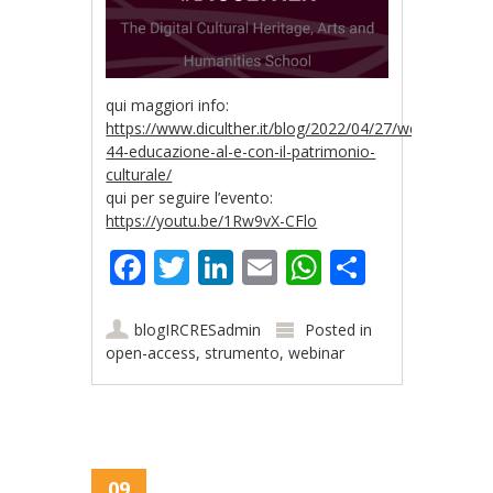
qui maggiori info:
https://www.diculther.it/blog/2022/04/27/webinar-
44-educazione-al-e-con-il-patrimonio-
culturale/
qui per seguire l’evento:
https://youtu.be/1Rw9vX-CFlo
Facebook
Twitter
LinkedIn
Email
WhatsApp
Share
blogIRCRESadmin
Posted in
open-access
,
strumento
,
webinar
09