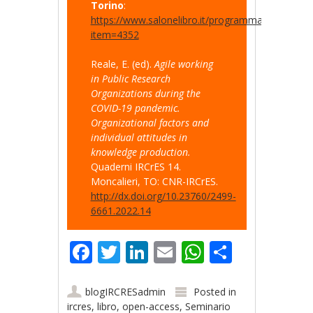
Torino
:
https://www.salonelibro.it/programma.html?
item=4352
Reale, E. (ed).
Agile working
in Public Research
Organizations during the
COVID-19 pandemic.
Organizational factors and
individual attitudes in
knowledge production.
Quaderni IRCrES 14.
Moncalieri, TO: CNR-IRCrES.
http://dx.doi.org/10.23760/2499-
6661.2022.14
Facebook
Twitter
LinkedIn
Email
WhatsApp
Share
blogIRCRESadmin
Posted in
ircres
,
libro
,
open-access
,
Seminario