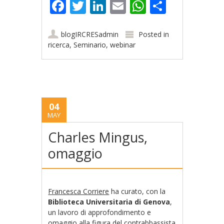
Facebook
Twitter
LinkedIn
Email
WhatsApp
Share
blogIRCRESadmin
Posted in
ricerca
,
Seminario
,
webinar
04
MAY
Charles Mingus,
omaggio
Francesca Corriere
ha curato, con la
Biblioteca Universitaria di Genova
,
un lavoro di approfondimento e
omaggio alla figura del contrabbassista