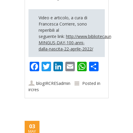
Video e articolo, a cura di
Francesca Corriere, sono
reperibili al
seguente link:
http://www.bibliotecauniversitaria.
MINGUS-DAY-100-anni-
dalla-nascita-22-aprile-2022/
Facebook
Twitter
LinkedIn
Email
WhatsApp
Share
blogIRCRESadmin
Posted in
ircres
03
MAY