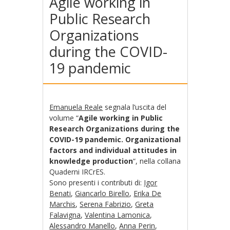
Agile working in
Public Research
Organizations
during the COVID-
19 pandemic
Emanuela Reale
segnala l’uscita del
volume “
Agile working in Public
Research Organizations during the
COVID-19 pandemic. Organizational
factors and individual attitudes in
knowledge production
“, nella collana
Quaderni IRCrES.
Sono presenti i contributi di:
Igor
Benati
,
Giancarlo Birello
,
Erika De
Marchis
,
Serena Fabrizio
,
Greta
Falavigna
,
Valentina Lamonica
,
Alessandro Manello
,
Anna Perin
,