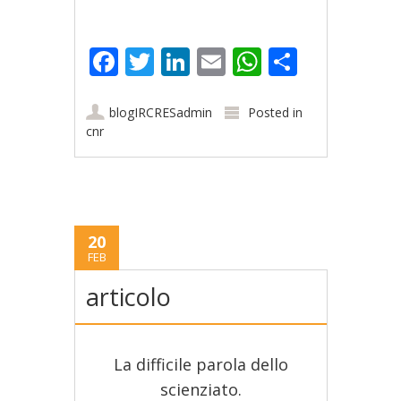
Facebook
Twitter
LinkedIn
Email
WhatsApp
Share
blogIRCRESadmin
Posted in
cnr
20
FEB
articolo
La difficile parola dello
scienziato.