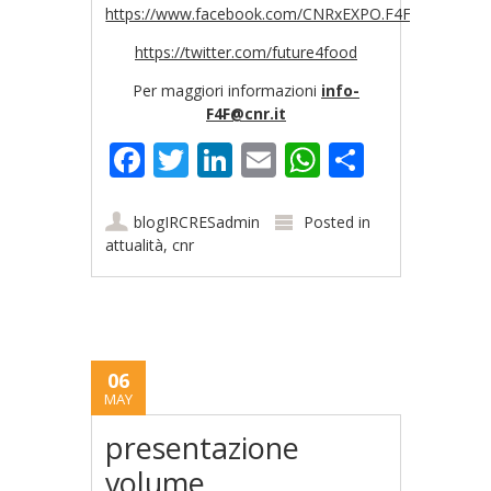
https://www.facebook.com/CNRxEXPO.F4F
https://twitter.com/future4food
Per maggiori informazioni
info-
F4F@cnr.it
Facebook
Twitter
LinkedIn
Email
WhatsApp
Share
blogIRCRESadmin
Posted in
attualità
,
cnr
06
MAY
presentazione
volume