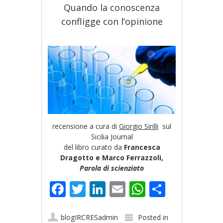
Quando la conoscenza
confligge con l’opinione
recensione a cura di
Giorgio Sirilli
sul
Sicilia Journal
del libro curato da
Francesca
Dragotto e Marco Ferrazzoli,
Parola di scienziato
Facebook
Twitter
LinkedIn
Email
WhatsApp
Share
blogIRCRESadmin
Posted in