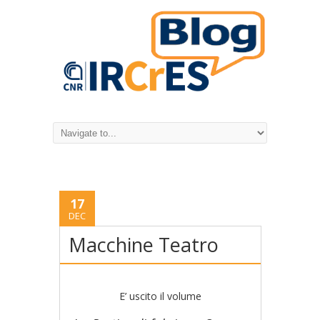
17
DEC
Macchine Teatro
E’ uscito il volume