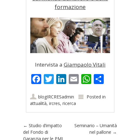
formazione
Intervista a
Giampaolo Vitali
Facebook
Twitter
LinkedIn
Email
WhatsApp
Share
blogIRCRESadmin
Posted in
attualità
,
ircres
,
ricerca
Post navigation
←
Studio d’impatto
Seminario – Umanità
del Fondo di
nel pallone
→
Garanzia per le PMI