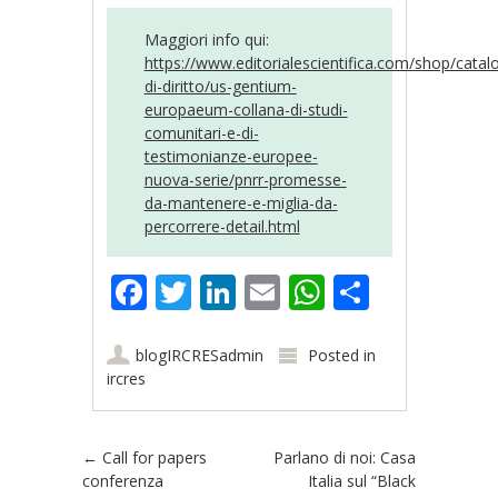
Maggiori info qui:
https://www.editorialescientifica.com/shop/catal
di-diritto/us-gentium-
europaeum-collana-di-studi-
comunitari-e-di-
testimonianze-europee-
nuova-serie/pnrr-promesse-
da-mantenere-e-miglia-da-
percorrere-detail.html
Facebook
Twitter
LinkedIn
Email
WhatsApp
Share
blogIRCRESadmin
Posted in
ircres
Post navigation
←
Call for papers
Parlano di noi: Casa
conferenza
Italia sul “Black