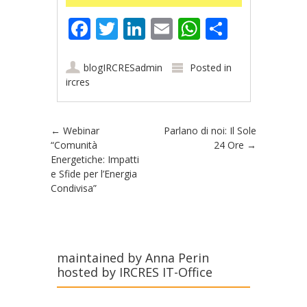
Facebook
Twitter
LinkedIn
Email
WhatsApp
Share
blogIRCRESadmin
Posted in
ircres
Post navigation
←
Webinar
Parlano di noi: Il Sole
“Comunità
24 Ore
→
Energetiche: Impatti
e Sfide per l’Energia
Condivisa”
maintained by Anna Perin
hosted by IRCRES IT-Office