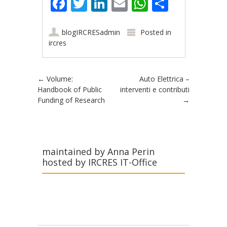
Facebook
Twitter
LinkedIn
Email
WhatsApp
Share
blogIRCRESadmin
Posted in
ircres
Post navigation
←
Volume:
Auto Elettrica –
Handbook of Public
interventi e contributi
Funding of Research
→
maintained by Anna Perin
hosted by IRCRES IT-Office