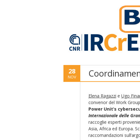
28
Coordinamen
NOV
Elena Ragazzi
e
Ugo Fina
convenor del Work Group 
Power Unit’s cybersec
Internazionale delle Gran
raccoglie esperti provenie
Asia, Africa ed Europa. S
raccomandazioni sull’arg