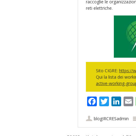
raccoglie le organizzazioni
reti elettriche.
Sito CIGRE:
https://
Qui la lista dei work
active-working-group
Faceboo
Twitt
Lin
blogIRCRESadmin