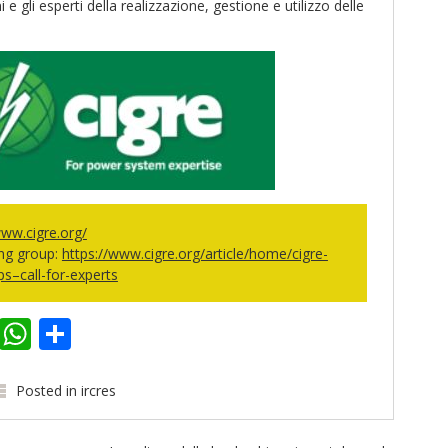
 e gli esperti della realizzazione, gestione e utilizzo delle
www.cigre.org/
ing group:
https://www.cigre.org/article/home/cigre-
s–call-for-experts
k
er
kedIn
Email
WhatsApp
Share
Posted in
ircres